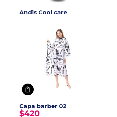
Andis Cool care
añadir a carro
Capa barber 02
$
420