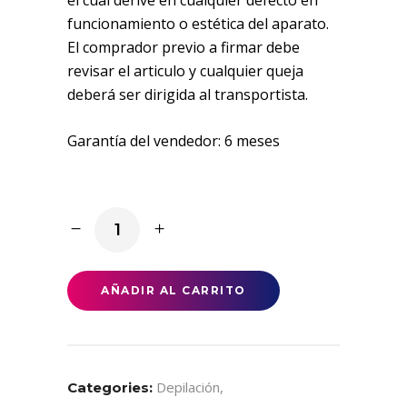
funcionamiento o estética del aparato.
El comprador previo a firmar debe
revisar el articulo y cualquier queja
deberá ser dirigida al transportista.
Garantía del vendedor: 6 meses
Horno
Para
Derretir
Cera
AÑADIR AL CARRITO
Profesional
-
ideal
Spa
Depilación
,
Categories:
quantity