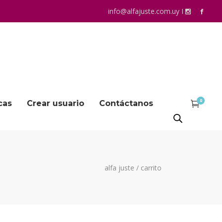
info@alfajuste.com.uy
I
0
cas
Crear usuario
Contáctanos
alfa juste
/
carrito