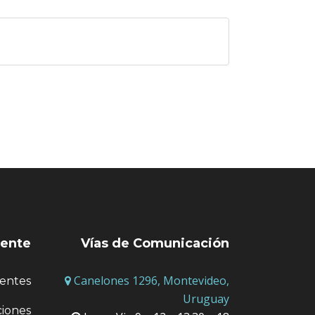
iente
Vías de Comunicación
Canelones 1296, Montevideo,
entes
Uruguay
ciones