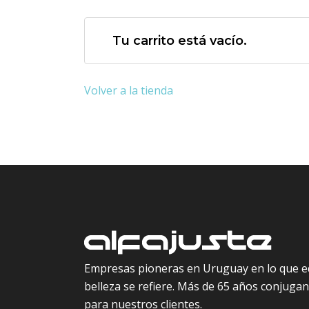
Tu carrito está vacío.
Volver a la tienda
Empresas pioneras en Uruguay en lo que e
belleza se refiere. Más de 65 años conjugand
para nuestros clientes.