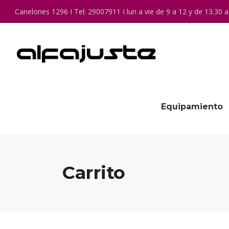
Canelones 1296 I Tel: 29007911 I lun a vie de 9 a 12 y de 13.30 a
Equipamiento
Carrito