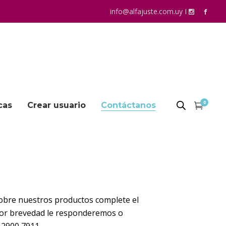
info@alfajuste.com.uy
I
0
cas
Crear usuario
Contáctanos
sobre nuestros productos complete el
yor brevedad le responderemos o