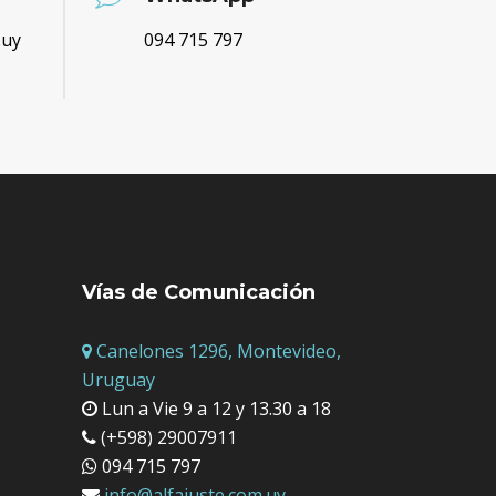
.uy
094 715 797
Vías de Comunicación
Canelones 1296, Montevideo,
Uruguay
Lun a Vie 9 a 12 y 13.30 a 18
(+598) 29007911
094 715 797
info@alfajuste.com.uy