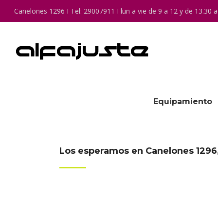
Canelones 1296 I Tel: 29007911 I lun a vie de 9 a 12 y de 13.30 a
Equipamiento
Los esperamos en Canelones 1296