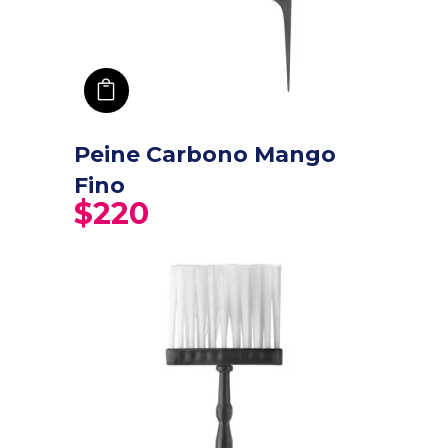
añadir a carro
Peine Carbono Mango
Fino
$
220