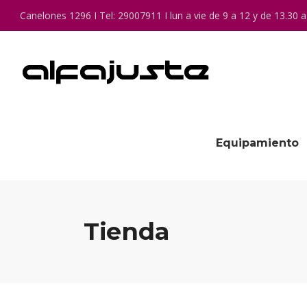
Canelones 1296 I Tel: 29007911 I lun a vie de 9 a 12 y de 13.30 a
Equipamiento
Tienda