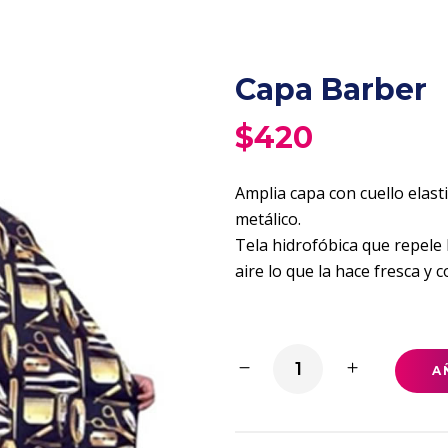
Capa Barber
$
420
Amplia capa con cuello elas
metálico.
Tela hidrofóbica que repele lo
aire lo que la hace fresca y 
Capa
A
Barber
quantity