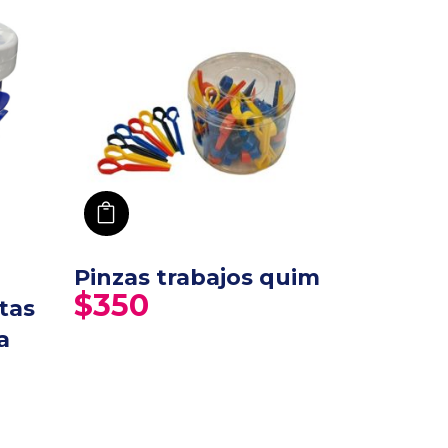
añadir a carro
Pinzas trabajos quim
$
350
tas
a