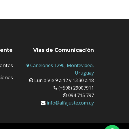
iente
Vías de Comunicación
Canelones 1296, Montevideo,
entes
Uruguay
ciones
Lun a Vie 9 a 12 y 13.30 a 18
(+598) 29007911
094 715 797
info@alfajuste.com.uy