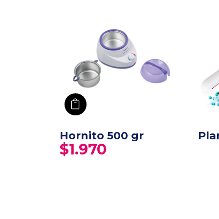
añadir a carro
Hornito 500 gr
Pla
$
1.970