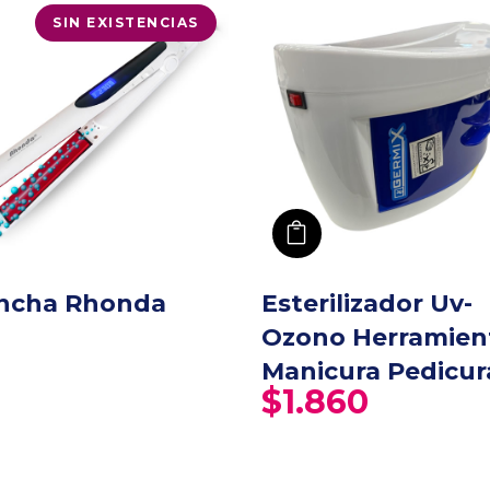
SIN EXISTENCIAS
añadir a carro
ncha Rhonda
Esterilizador Uv-
Ozono Herramien
Manicura Pedicur
$
1.860