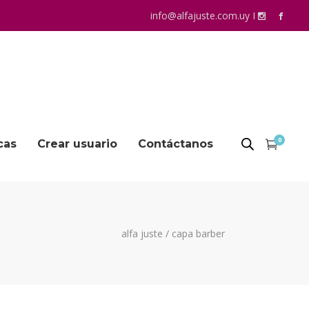
info@alfajuste.com.uy
I
0
cas
Crear usuario
Contáctanos
alfa juste
/
capa barber