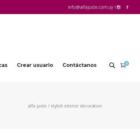
info@alfajuste.com.uy
I
0
cas
Crear usuario
Contáctanos
alfa juste
/
stylish interior decoration