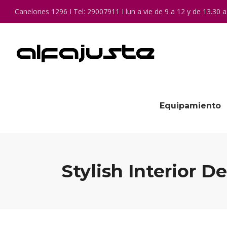
Canelones 1296 I Tel: 29007911 I lun a vie de 9 a 12 y de 13.30 a
Equipamiento
Stylish Interior D