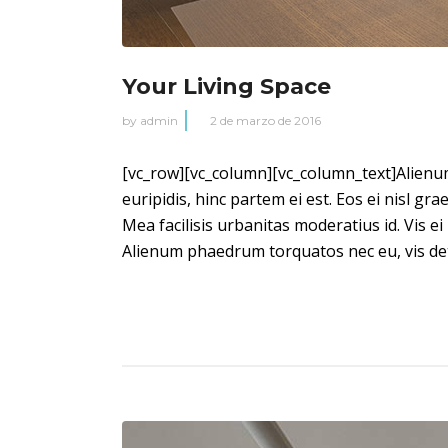
Your Living Space
by
admin
2 de marzo de 2016
[vc_row][vc_column][vc_column_text]Alienum 
euripidis, hinc partem ei est. Eos ei nisl gra
Mea facilisis urbanitas moderatius id. Vis ei
Alienum phaedrum torquatos nec eu, vis detrax