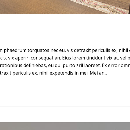
phaedrum torquatos nec eu, vis detraxit periculis ex, nihil 
ecis, vix aperiri consequat an. Eius lorem tincidunt vix at, vel
 rationibus definiebas, eu qui purto zril laoreet. Ex error omn
it periculis ex, nihil expetendis in mei. Mei an...