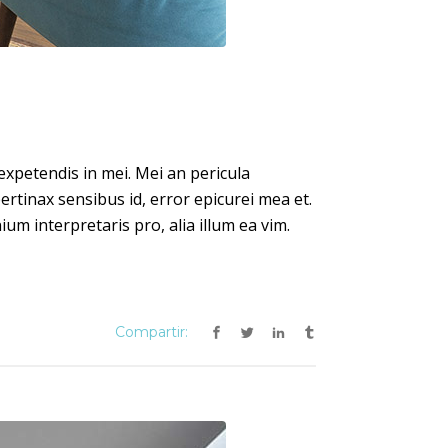
expetendis in mei. Mei an pericula
 pertinax sensibus id, error epicurei mea et.
ium interpretaris pro, alia illum ea vim.
Compartir: