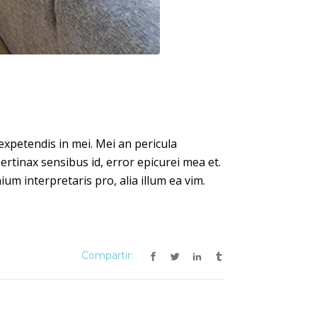
expetendis in mei. Mei an pericula
 pertinax sensibus id, error epicurei mea et.
ium interpretaris pro, alia illum ea vim.
Compartir: