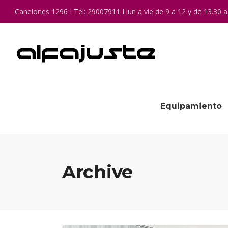
Canelones 1296 I Tel: 29007911 I lun a vie de 9 a 12 y de 13.30 a
Equipamiento
Archive