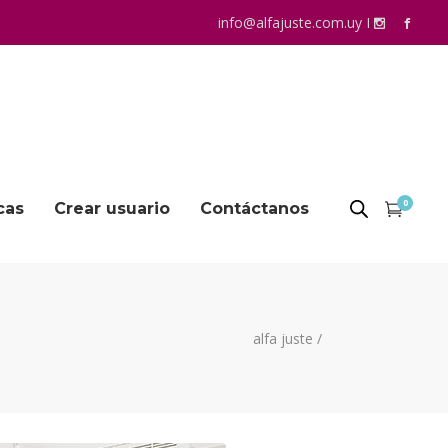
info@alfajuste.com.uy
I
0
cas
Crear usuario
Contáctanos
alfa juste
/