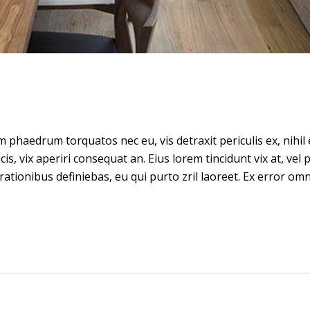
phaedrum torquatos nec eu, vis detraxit periculis ex, nihil 
ecis, vix aperiri consequat an. Eius lorem tincidunt vix at, vel
 rationibus definiebas, eu qui purto zril laoreet. Ex error omn