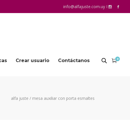
info@alfajuste.com.uy
I
0
cas
Crear usuario
Contáctanos
alfa juste
/
mesa auxiliar con porta esmaltes