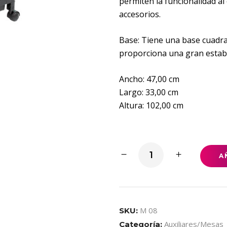
permiten la funcionalidad a
accesorios.
Base: Tiene una base cuadra
proporciona una gran estabil
Ancho: 47,00 cm
Largo: 33,00 cm
Altura: 102,00 cm
Mesa
A
auxiliar
con
porta
esmaltes
M 08
SKU:
quantity
Auxiliares/Mesas
Categoría: