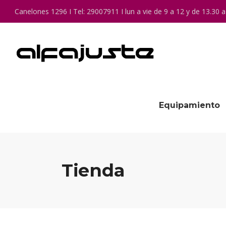
Canelones 1296 I Tel: 29007911 I lun a vie de 9 a 12 y de 13.30 a
Equipamiento
Tienda