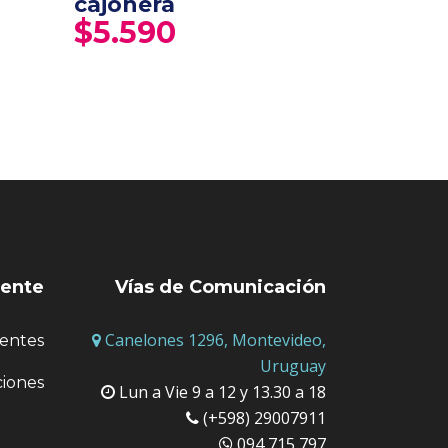
cajonera
$
5.590
iente
Vías de Comunicación
Canelones 1296, Montevideo,
entes
Uruguay
ciones
Lun a Vie 9 a 12 y 13.30 a 18
(+598) 29007911
094 715 797