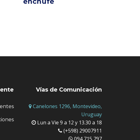
enchufe
iente
Vías de Comunicación
Canelones 1296, Montevideo,
entes
Uruguay
ciones
Lun a Vie 9 a 12 y 13.30 a 18
(+598) 29007911
094 715 797