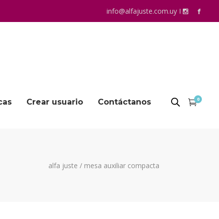
info@alfajuste.com.uy
I
0
cas
Crear usuario
Contáctanos
alfa juste
/
mesa auxiliar compacta