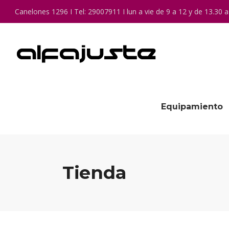
Canelones 1296 I Tel: 29007911 I lun a vie de 9 a 12 y de 13.30 a
Equipamiento
Tienda