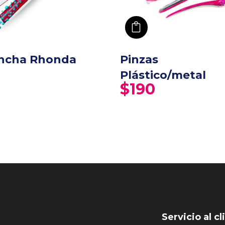
añadir a carro
ncha Rhonda
Pinzas
Plástico/metal
$
190
Servicio al cl