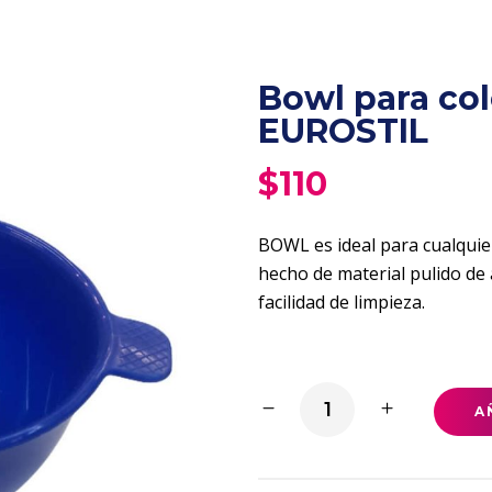
Bowl para col
EUROSTIL
$
110
BOWL es ideal para cualquier
hecho de material pulido de 
facilidad de limpieza.
Bowl
A
para
coloración
chico