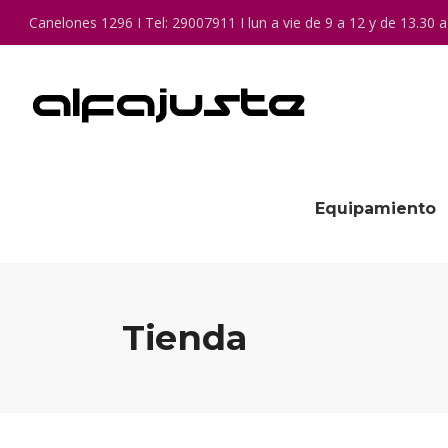
Canelones 1296 I Tel: 29007911 I lun a vie de 9 a 12 y de 13.30 a
Equipamiento
Tienda