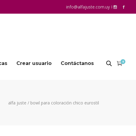
info@alfajuste.com.uy
I
0
cas
Crear usuario
Contáctanos
alfa juste
/
bowl para coloración chico eurostil