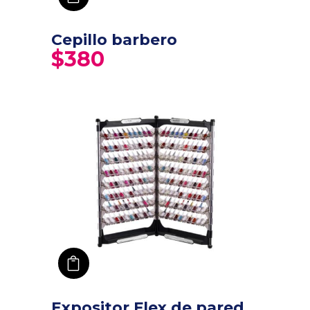
Cepillo barbero
$
380
añadir a carro
Expositor Flex de pared